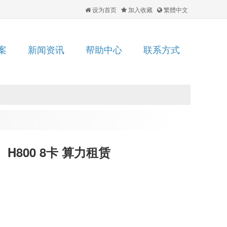
设为首页
加入收藏
繁體中文
案
新闻资讯
帮助中心
联系方式
H800 8卡 算力租赁