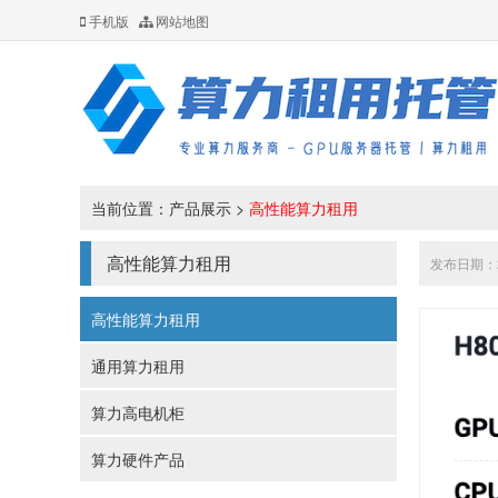
手机版
网站地图
当前位置：
产品展示
>
高性能算力租用
高性能算力租用
发布日期：20
高性能算力租用
通用算力租用
算力高电机柜
算力硬件产品