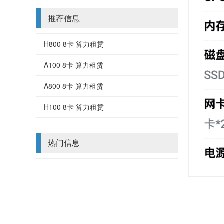
推荐信息
H800 8卡 算力租赁
A100 8卡 算力租赁
A800 8卡 算力租赁
H100 8卡 算力租赁
热门信息