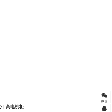
微信
 |
高电机柜