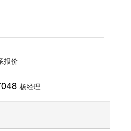
」
」
」
系报价
7048
杨经理